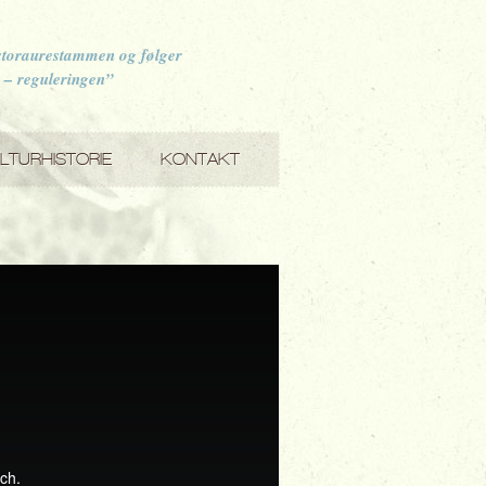
 storaurestammen og følger
e – reguleringen”
LTURHISTORIE
KONTAKT