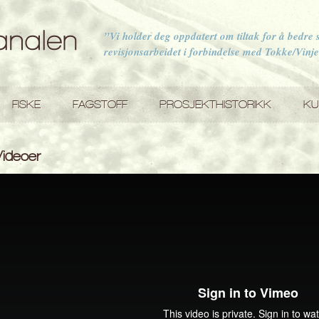
”Vi holder deg oppdatert om tiltak for å bedre
revisjonsarbeidet i forbindelse med Tokke/Vinj
FISKE
FAGSTOFF
PROSJEKTHISTORIKK
KU
Videoer