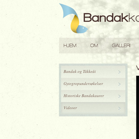
HJEM
OM
GALLERI
Bandak og Tåkkeåi
Gytegropundersøkelser
Historiske Bandakaurer
Videoer