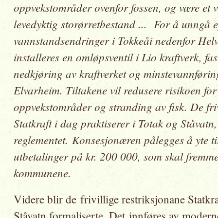
oppvekstområder ovenfor fossen, og være et vik
levedyktig storørretbestand .
.. For å unngå 
vannstandsendringer i Tokkeåi nedenfor Helve
installeres en omløpsventil i Lio kraftverk, fa
nedkjøring av kraftverket og minstevannførin
Elvarheim. Tiltakene vil redusere risikoen for
oppvekstområder og stranding av fisk. De friv
Statkraft i dag praktiserer i Totak og Ståvatn, 
reglementet. Konsesjonæren pålegges å yte tils
utbetalinger på kr. 200 000, som skal fremme fis
kommunene.
Videre blir de frivillige restriksjonane Statkr
Ståvatn formaliserte. Det innføres av moder