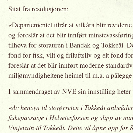
Sitat fra resolusjonen:
«Departementet tilrår at vilkåra blir reviderte
og føreslår at det blir innført minstevassførin
tilhøva for storauren i Bandak og Tokkeåi. De
fond for fisk, vilt og friluftsliv og eit fond f
føreslår at det blir innført moderne standardv
miljømyndigheitene heimel til m.a. å pålegge 
I sammendraget av NVE sin innstilling heter d
«Av hensyn til storørreten i Tokkeåi anbefaler
fiskepassasje i Helvetesfossen og slipp av min
Vinjevatn til Tokkeåi. Dette vil åpne opp for 