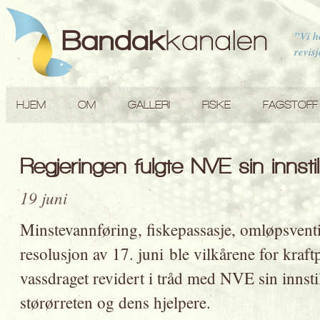
”Vi h
revis
HJEM
OM
GALLERI
FISKE
FAGSTOFF
Regjeringen fulgte NVE sin innstill
19 juni
Minstevannføring, fiskepassasje, omløpsvent
resolusjon av 17. juni ble vilkårene for kra
vassdraget revidert i tråd med NVE sin innsti
størørreten og dens hjelpere.